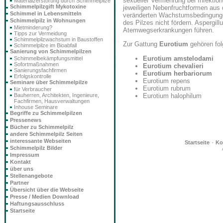
sexueller Vermehrung bei Infektion
Materialzerstörung durch Schimmelpilze
Schimmelpilzgift Mykotoxine
jeweiligen Nebenfruchtformen aus d
Schimmel in Lebensmitteln
veränderten Wachstumsbedingungen
Schimmelpilz in Wohnungen
des Pilzes nicht fördern. Aspergil
Mietminderung?
Atemwegserkrankungen führen.
Tipps zur Vermeidung
Schimmelpilzwachstum in Baustoffen
Zur Gattung
Eurotium
gehören fol
Schimmelpilze im Bioabfall
Sanierung von Schimmelpilzen
Eurotium amstelodami
Schimmelbekämpfungsmittel
Sofortmaßnahmen
Eurotium chevalieri
Sanierungsfachfirmen
Eurotium herbariorum
Erfolgskontrolle
Eurotium repens
Seminare über Schimmelpilze
Eurotium rubrum
für Verbraucher
Eurotium halophilum
Bauherren, Architekten, Ingenieure,
Fachfirmen, Hausverwaltungen
Inhouse Seminare
Begriffe zu Schimmelpilzen
Pressenews
Bücher zu Schimmelpilz
andere Schimmelpilz Seiten
interessante Webseiten
·
Startseite
Ko
Schimmelpilz Bilder
Impressum
Kontakt
über uns
Stellenangebote
Partner
Übersicht über die Webseite
Presse / Medien Download
Haftungsausschluss
Startseite