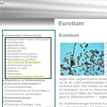
Eurotium
Eurotium
Schimmelpilz-Untersuchung
Übersicht über Proben / Messungen
Kontaktproben
Materialproben
i
Abklatschproben
Staubproben
Raumluftmessung Sporen
f
Raumluftmessung Partikel
Raumluftmessung MVOC
Do-It-Yourself Schimmeltest
(
Sedimentationsprobe
Analyse im Labor
Milbentest
Nährmedien
kostenloses Angebot anfordern
wegen ihrer vergleichsweise hohe
Allgemeines zu Schimmelpilzen
sie oft als Lebensmittelverderber 
Krank durch Schimmelpilze?
trockenes Brot. Ihre Vorliebe für 
Gefährdungspotential
im Innenraum, wo sie im Hausstau
Risikoeinstufung von Schimmelpilzen
von Eurotium bilden die Hauptfruc
Grenzwerte für Schimmelpilze
glaucus (Nebenfruchtform = veget
Schimmelpilzallergie
Schimmelpilz
Als Krankheitserreger kommen Euro
Einteilung in Gattungen - Arten