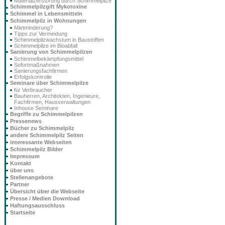
Materialzerstörung durch Schimmelpilze
Schimmelpilzgift Mykotoxine
Schimmel in Lebensmitteln
Schimmelpilz in Wohnungen
Mietminderung?
Tipps zur Vermeidung
Schimmelpilzwachstum in Baustoffen
Schimmelpilze im Bioabfall
Sanierung von Schimmelpilzen
Schimmelbekämpfungsmittel
Sofortmaßnahmen
Sanierungsfachfirmen
Erfolgskontrolle
Seminare über Schimmelpilze
für Verbraucher
Bauherren, Architekten, Ingenieure,
Fachfirmen, Hausverwaltungen
Inhouse Seminare
Begriffe zu Schimmelpilzen
Pressenews
Bücher zu Schimmelpilz
andere Schimmelpilz Seiten
interessante Webseiten
Schimmelpilz Bilder
Impressum
Kontakt
über uns
Stellenangebote
Partner
Übersicht über die Webseite
Presse / Medien Download
Haftungsausschluss
Startseite