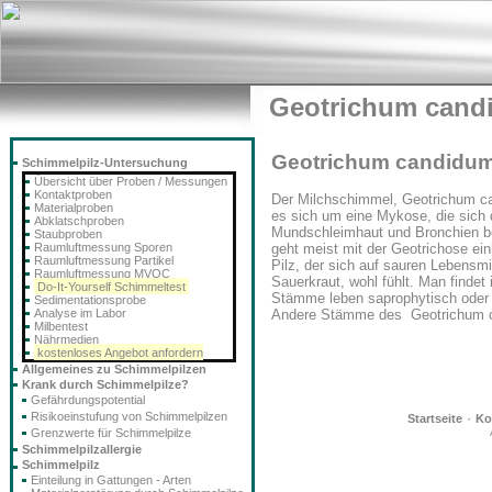
Geotrichum cand
Geotrichum candidu
Schimmelpilz-Untersuchung
Übersicht über Proben / Messungen
Kontaktproben
Der Milchschimmel, Geotrichum can
Materialproben
es sich um eine Mykose, die sich
Abklatschproben
Mundschleimhaut und Bronchien be
Staubproben
Raumluftmessung Sporen
geht meist mit der Geotrichose ein
Raumluftmessung Partikel
Pilz, der sich auf sauren Lebensmi
Raumluftmessung MVOC
Sauerkraut, wohl fühlt. Man findet
Do-It-Yourself Schimmeltest
Stämme leben saprophytisch oder 
Sedimentationsprobe
Analyse im Labor
Andere Stämme des Geotrichum ca
Milbentest
Nährmedien
kostenloses Angebot anfordern
Allgemeines zu Schimmelpilzen
Krank durch Schimmelpilze?
Gefährdungspotential
Risikoeinstufung von Schimmelpilzen
·
Startseite
Ko
Grenzwerte für Schimmelpilze
Schimmelpilzallergie
Schimmelpilz
Einteilung in Gattungen - Arten